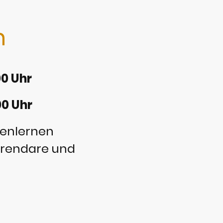
n
:00 Uhr
00 Uhr
nenlernen
ferendare und