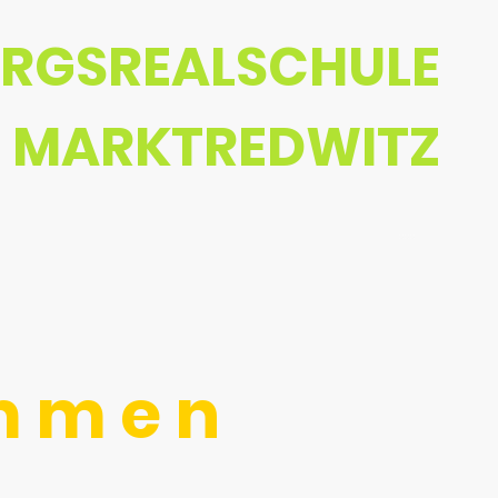
IRGSREALSCHULE
MARKTREDWITZ
Eltern
Schüler
Schulleben
o m m e n