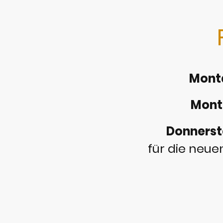
Montag
Monta
Donnersta
für die neue