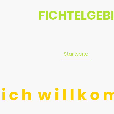
FICHTELGEB
Startseite
Schule
l i c h w i l l k 