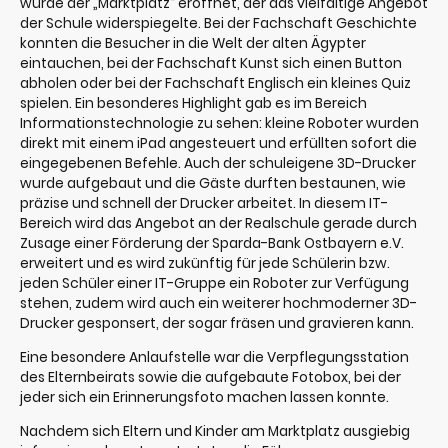
wurde der „Marktplatz“ eröffnet, der das vielfältige Angebot
der Schule widerspiegelte. Bei der Fachschaft Geschichte
konnten die Besucher in die Welt der alten Ägypter
eintauchen, bei der Fachschaft Kunst sich einen Button
abholen oder bei der Fachschaft Englisch ein kleines Quiz
spielen. Ein besonderes Highlight gab es im Bereich
Informationstechnologie zu sehen: kleine Roboter wurden
direkt mit einem iPad angesteuert und erfüllten sofort die
eingegebenen Befehle. Auch der schuleigene 3D-Drucker
wurde aufgebaut und die Gäste durften bestaunen, wie
präzise und schnell der Drucker arbeitet. In diesem IT-
Bereich wird das Angebot an der Realschule gerade durch
Zusage einer Förderung der Sparda-Bank Ostbayern e.V.
erweitert und es wird zukünftig für jede Schülerin bzw.
jeden Schüler einer IT-Gruppe ein Roboter zur Verfügung
stehen, zudem wird auch ein weiterer hochmoderner 3D-
Drucker gesponsert, der sogar fräsen und gravieren kann.
Eine besondere Anlaufstelle war die Verpflegungsstation
des Elternbeirats sowie die aufgebaute Fotobox, bei der
jeder sich ein Erinnerungsfoto machen lassen konnte.
Nachdem sich Eltern und Kinder am Marktplatz ausgiebig