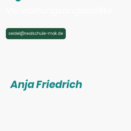
Verwaltungsangestellte
seidel@realschule-mak.de
Anja Friedrich
Geprüfte
Assistenz der Schulleitung
(BVS)