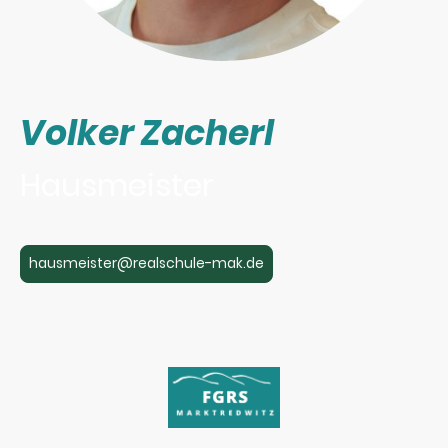
Volker Zacherl
Hausmeister
hausmeister@realschule-mak.de